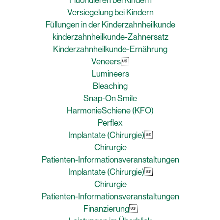
Fluoridieren bei Kindern
Versiegelung bei Kindern
Füllungen in der Kinderzahnheilkunde
kinderzahnheilkunde-Zahnersatz
Kinderzahnheilkunde-Ernährung
Veneers

Lumineers
Bleaching
Snap-On Smile
HarmonieSchiene (KFO)
Perflex
Implantate (Chirurgie)

Chirurgie
Patienten-Informationsveranstaltungen
Implantate (Chirurgie)

Chirurgie
Patienten-Informationsveranstaltungen
Finanzierung
