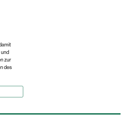
damit
 und
n zur
en des