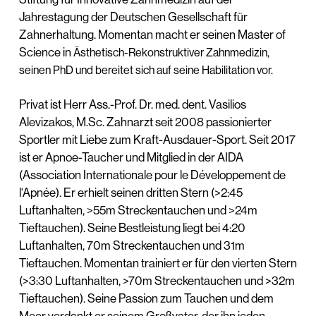
Jahrestagung der Deutschen Gesellschaft für
Zahnerhaltung. Momentan macht er seinen Master of
Science in
Ästhetisch-Rekonstruktiver Zahnmedizin,
seinen PhD und bereitet sich auf seine Habilitation vor.
Privat ist Herr Ass.-Prof. Dr. med. dent. Vasilios
Alevizakos, M.Sc. Zahnarzt seit 2008 passionierter
Sportler mit Liebe zum Kraft-Ausdauer-Sport. Seit 2017
ist er Apnoe-Taucher und Mitglied in der AIDA
(Association Internationale pour le Développement de
l‘Apnée). Er erhielt seinen dritten Stern (>2:45
Luftanhalten, >55m Streckentauchen und >24m
Tieftauchen). Seine Bestleistung liegt bei 4:20
Luftanhalten, 70m Streckentauchen und 31m
Tieftauchen. Momentan trainiert er für den vierten Stern
(>3:30 Luftanhalten, >70m Streckentauchen und >32m
Tieftauchen). Seine Passion zum Tauchen und dem