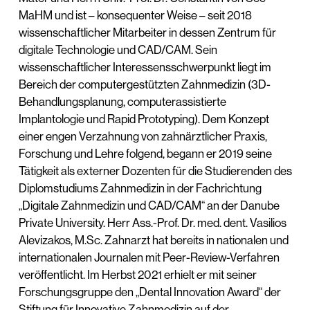
MaHM und ist – konsequenter Weise – seit 2018
wissenschaftlicher Mitarbeiter in dessen Zentrum für
digitale Technologie und CAD/CAM. Sein
wissenschaftlicher Interessensschwerpunkt liegt im
Bereich der computergestützten Zahnmedizin (3D-
Behandlungsplanung, computerassistierte
Implantologie und Rapid Prototyping). Dem Konzept
einer engen Verzahnung von zahnärztlicher Praxis,
Forschung und Lehre folgend, begann er 2019 seine
Tätigkeit als externer Dozenten für die Studierenden des
Diplomstudiums Zahnmedizin in der Fachrichtung
„Digitale Zahnmedizin und CAD/CAM“ an der Danube
Private University. Herr Ass.-Prof. Dr. med. dent. Vasilios
Alevizakos, M.Sc. Zahnarzt hat bereits in nationalen und
internationalen Journalen mit Peer-Review-Verfahren
veröffentlicht. Im Herbst 2021 erhielt er mit seiner
Forschungsgruppe den „Dental Innovation Award“ der
Stiftung für Innovative Zahnmedizin auf der