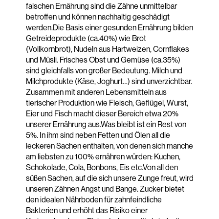
falschen Ernährung sind die Zähne unmittelbar
betroffen und können nachhaltig geschädigt
werden.Die Basis einer gesunden Ernährung bilden
Getreideprodukte (ca.40%) wie Brot
(Vollkornbrot), Nudeln aus Hartweizen, Cornflakes
und Müsli. Frisches Obst und Gemüse (ca.35%)
sind gleichfalls von großer Bedeutung. Milch und
Milchprodukte (Käse, Joghurt…) sind unverzichtbar.
Zusammen mit anderen Lebensmitteln aus
tierischer Produktion wie Fleisch, Geflügel, Wurst,
Eier und Fisch macht dieser Bereich etwa 20%
unserer Ernährung aus.Was bleibt ist ein Rest von
5%. In ihm sind neben Fetten und Ölen all die
leckeren Sachen enthalten, von denen sich manche
am liebsten zu 100% ernähren würden: Kuchen,
Schokolade, Cola, Bonbons, Eis etc.Von all den
süßen Sachen, auf die sich unsere Zunge freut, wird
unseren Zähnen Angst und Bange. Zucker bietet
den idealen Nährboden für zahnfeindliche
Bakterien und erhöht das Risiko einer