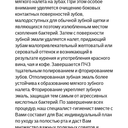
мягкого налета на зубах. При этом особое
внимание уделяется очищению боковых
контактных поверхностей зубов,
малодоступных для обычной зубной щетки и
являющихся поэтому излюбленным местом
скопления бактерий. Затем с поверхности
зубной эмали удаляется налет, придающий
зубам малопривлекательный желтоватый или
сероватый оттенок и возникающий в
результате курения и употребления красного
вина, чая и кофе. Завершаeтся ПЧЗ
тщательным полированием и фторированием
зубов. Отполированная зубная эмаль более
устойчива к образованию мягкого зубного
налета. Фторирование укрепляет зубную
эмаль, защищая тем самым от агрессивных
кислотных бактерий. По завершении всех
процедур, наш специалист-гигиенист вместе с
Вами составит для Вас индивидуальный план
по уходу за полостью рта и даст Вам
множество важных полезных советов и