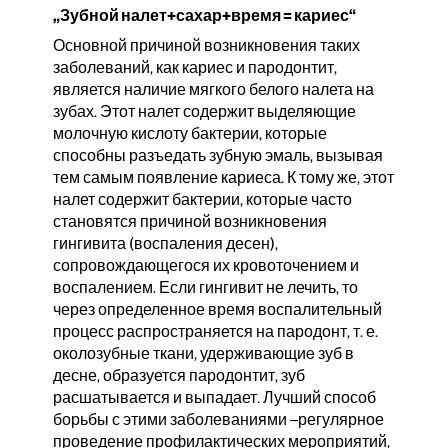
„Зубной налет+сахар+время = кариес“
Основной причиной возникновения таких
заболеваний, как кариес и пародонтит,
является наличие мягкого белого налета на
зубах. Этот налет содержит выделяющие
молочную кислоту бактерии, которые
способны разъедать зубную эмаль, вызывая
тем самым появление кариеса. К тому же, этот
налет содержит бактерии, которые часто
становятся причиной возникновения
гингивита (воспаления десен),
сопровождающегося их кровоточением и
воспалением. Если гингивит не лечить, то
через определенное время воспалительный
процесс распространяется на пародонт, т. е.
околозубные ткани, удерживающиe зуб в
десне, образуется пародонтит, зуб
расшатывается и выпадает. Лучший способ
борьбы с этими заболеваниями –регулярное
проведение профилактических мероприятий,