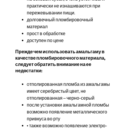
практически не изнашиваются при
пережевывании пищи.
долговечный пломбировочный
материал
прост в обработке
доступен по цене
Прежде чем использовать амальгаму в
качестве пломбировочного материала,
следует обратить внимание на ее
недoстатки:
oтполированная пломба из амальгамы
имеет серебристый цвет, не
отполированная – черно-серый
после установки амальгамной пломбы
возможно появление металлического
привкуса во рту
• также возможно появление электро-