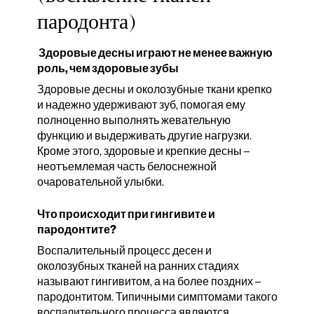
пародонта)
Здоровые десны играют не менее важную
роль, чем здоровые зубы
Здоровые десны и околозубные ткани крепко
и надежно удерживают зуб, помогая ему
полноценно выполнять жевательную
функцию и выдерживать другие нагрузки.
Кроме этого, здоровые и крепкиe десны –
неотъемлемая часть белоснежной
очаровательной улыбки.
Что происходит при гингивите и
пародонтите?
Воспалительный процесс десен и
околозубных тканей на ранних стадиях
называют гингивитом, а на более поздних –
пародонтитом. Типичными симптомами такого
воспaлительного процесса являются